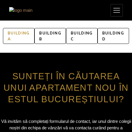
BUILDING
BUILDING
BUILDING
BUILDING
A
B
C
D
SUNTEȚI ÎN CĂUTAREA
UNUI APARTAMENT NOU ÎN
ESTUL BUCUREȘTIULUI?
Vă invităm să completați formularul de contact, iar unul dintre colegii
noștri din echipa de vânzări vă va contacta curând pentru a